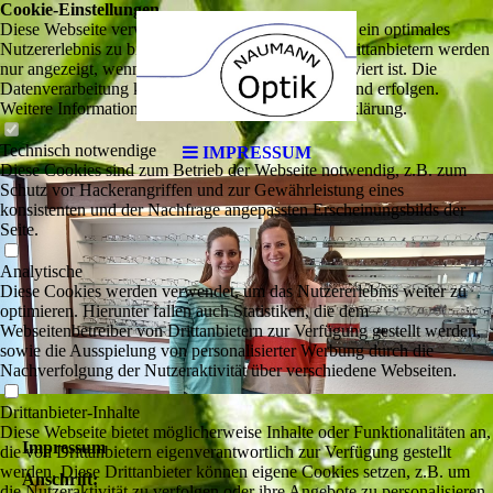
Cookie-Einstellungen
Diese Webseite verwendet Cookies, um Besuchern ein optimales
Nutzererlebnis zu bieten. Bestimmte Inhalte von Drittanbietern werden
nur angezeigt, wenn die entsprechende Option aktiviert ist. Die
Datenverarbeitung kann dann auch in einem Drittland erfolgen.
Weitere Informationen hierzu in der Datenschutzerklärung.
Technisch notwendige
IMPRESSUM
Diese Cookies sind zum Betrieb der Webseite notwendig, z.B. zum
Schutz vor Hackerangriffen und zur Gewährleistung eines
konsistenten und der Nachfrage angepassten Erscheinungsbilds der
Seite.
Analytische
Diese Cookies werden verwendet, um das Nutzererlebnis weiter zu
optimieren. Hierunter fallen auch Statistiken, die dem
Webseitenbetreiber von Drittanbietern zur Verfügung gestellt werden,
sowie die Ausspielung von personalisierter Werbung durch die
Nachverfolgung der Nutzeraktivität über verschiedene Webseiten.
Drittanbieter-Inhalte
Diese Webseite bietet möglicherweise Inhalte oder Funktionalitäten an,
Impressum
die von Drittanbietern eigenverantwortlich zur Verfügung gestellt
werden. Diese Drittanbieter können eigene Cookies setzen, z.B. um
Anschrift:
die Nutzeraktivität zu verfolgen oder ihre Angebote zu personalisieren