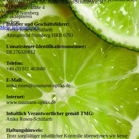
Naumann Optik Inh. Anika Rosen-Schilfarth e. K.
und zu optimieren.
Schweiggerstraße 4
Ablehnen
90478 Nürnberg
Alle akzeptieren
Speichern
Inhaber und Geschäftsführer:
Mehr Informationen
Anika Rosen-Schilfarth
Amtsgericht Nürnberg HRB 6793
Umsatzsteuer-Identifikationsnummer:
DE276328812
Telefon:
+49 (0) 911 463680
E-Mail:
anika.rosen@naumann-optiks.de
Internet:
www.naumann-optiks.de
Inhaltlich Verantwortlicher gemäß TMG:
Anika Rosen-Schilfarth
Haftungshinweis:
Trotz sorgfältiger inhaltlicher Kontrolle übernehmen wir keine