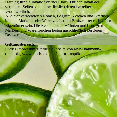
Haftung für die Inhalte externer Links. Für den Inhalt der
verlinkten Seiten sind ausschließlich deren Betreiber
verantwortlich.
Alle hier verwendeten Namen, Begriffe, Zeichen und Grafiken
können Marken- oder Warenzeichen im Besitze ihrer rechtlichen
Eigentümer sein. Die Rechte aller erwähnten und benutzten
Marken- und Warenzeichen liegen ausschließlich bei deren
Besitzern.
Geltungsbereich:
Dieses Impressum gilt für die Inhalte von www.naumann-
optiks.de, www.facebook.com/naumannoptik